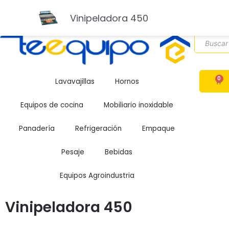
Ir
Llámanos
313 6283158
Escríbenos
gerencia@teequipo.c
al
Vinipeladora 450
Horario
Lunes a Viernes 9am a 1pm - 2pm a 5pm
contenido
Búsqueda
de
producto
0
CAR
Lavavajillas
Hornos
Equipos de cocina
Mobiliario inoxidable
Panadería
Refrigeración
Empaque
Pesaje
Bebidas
Equipos Agroindustria
Vinipeladora 450