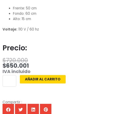
Frente: 50 cm
Fondo: 60 cm
Alto: 15 cm
Voltaje:
110 V / 60 hz
Precio:
El
El
$
720.000
precio
precio
$
650.001
original
actual
IVA incluido
era:
es:
Vinipeladora
AÑADIR AL CARRITO
$720.000.
$650.001.
450
cantidad
Compartir :