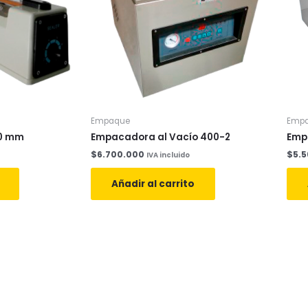
Empaque
Emp
00 mm
Empacadora al Vacío 400-2
Emp
$
6.700.000
$
5.
IVA incluido
Añadir al carrito