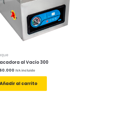
aque
acadora al Vacío 300
560.000
IVA incluido
Añadir al carrito