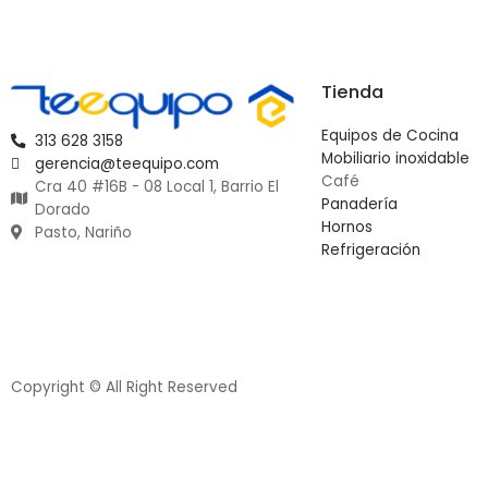
Tienda
Equipos de Cocina
313 628 3158
Mobiliario inoxidable
gerencia@teequipo.com
Café
Cra 40 #16B - 08 Local 1, Barrio El
Panadería
Dorado
Hornos
Pasto, Nariño
Refrigeración
Copyright © All Right Reserved
¿Necesitas Ayuda?
1