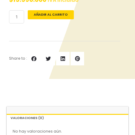
IVA incluido
Refrigerador
AÑADIR AL CARRITO
Vertical
WPV-
1050
cantidad
Share to :
VALORACIONES (0)
No hay valoraciones aún.