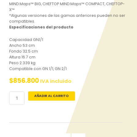
MIND.Maps™ BIG, CHEFTOP MIND.Maps™ COMPACT, CHEFTOP-
X™
*Algunas versiones de las gamas anteriores pueden no ser
compatibles.
Especificaciones del producto
Capacidad
GN1/1
Ancho
53 cm
Fondo
32.5 cm
Altura
16.7 cm
Peso
2.339 kg
Compatible con
GN 1/1, GN 2/1
$
856.800
IVA incluido
Asados
AÑADIR AL CARRITO
y
Estofados
POLLO.BLACK
cantidad