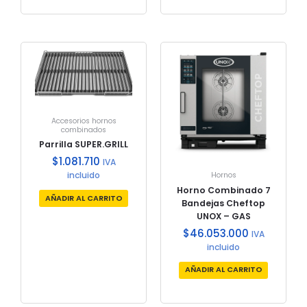
Accesorios hornos
combinados
Parrilla SUPER.GRILL
$
1.081.710
IVA
incluido
Hornos
Horno Combinado 7
AÑADIR AL CARRITO
Bandejas Cheftop
UNOX – GAS
$
46.053.000
IVA
incluido
AÑADIR AL CARRITO