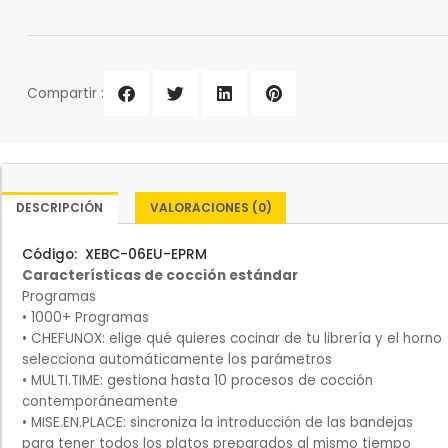
Bakertop
plus
UNOX
-
Compartir :
ELÉCTRICO
cantidad
DESCRIPCIÓN
VALORACIONES (0)
Código:
XEBC-06EU-EPRM
Características de cocción estándar
Programas
• 1000+ Programas
• CHEFUNOX: elige qué quieres cocinar de tu librería y el horno
selecciona automáticamente los parámetros
• MULTI.TIME: gestiona hasta 10 procesos de cocción
contemporáneamente
• MISE.EN.PLACE: sincroniza la introducción de las bandejas
para tener todos los platos preparados al mismo tiempo