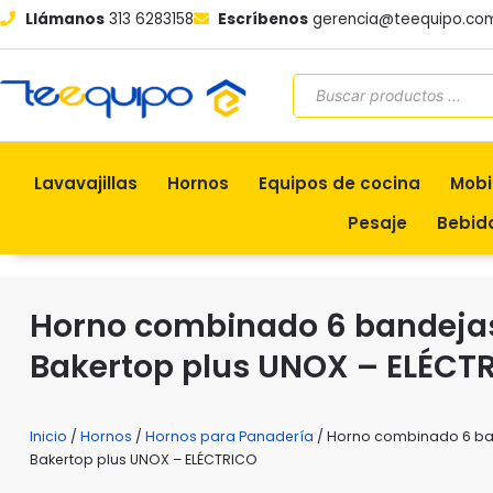
Ir
Llámanos
313 6283158
Escríbenos
gerencia@teequipo.co
al
contenido
Búsqueda
de
productos
Lavavajillas
Hornos
Equipos de cocina
Mobi
Pesaje
Bebid
Horno combinado 6 bandeja
Bakertop plus UNOX – ELÉCT
Inicio
/
Hornos
/
Hornos para Panadería
/ Horno combinado 6 b
Bakertop plus UNOX – ELÉCTRICO