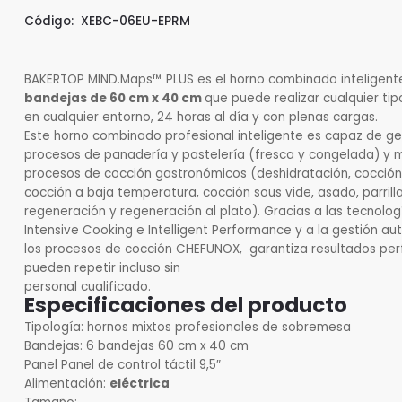
Código:
XEBC-06EU-EPRM
BAKERTOP MIND.Maps™ PLUS es el horno combinado inteligen
bandejas de 60 cm x 40 cm
que puede realizar cualquier tip
en cualquier entorno, 24 horas al día y con plenas cargas.
Este horno combinado profesional inteligente es capaz de ge
procesos de panadería y pastelería (fresca y congelada) y m
procesos de cocción gastronómicos (deshidratación, cocción 
cocción a baja temperatura, cocción sous vide, asado, parrilla,
regeneración y regeneración al plato). Gracias a las tecnolog
Intensive Cooking e Intelligent Performance y a la gestión a
los procesos de cocción CHEFUNOX, garantiza resultados per
pueden repetir incluso sin
personal cualificado.
Especificaciones del producto
Tipología:
hornos mixtos profesionales de sobremesa
Bandejas:
6 bandejas 60 cm x 40 cm
Panel
Panel de control táctil 9,5″
Alimentación:
eléctrica