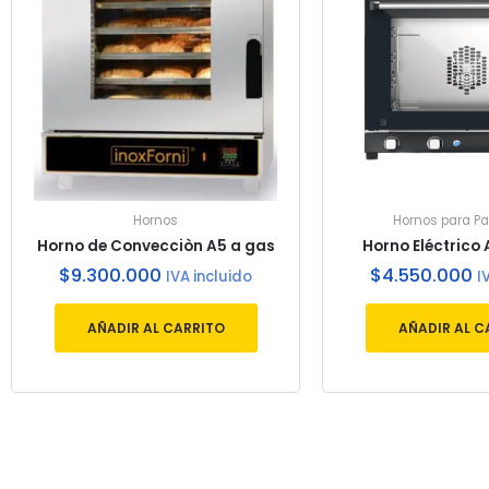
Hornos
Hornos para P
Horno de Convecciòn A5 a gas
Horno Eléctrico
$
9.300.000
$
4.550.000
IVA incluido
I
AÑADIR AL CARRITO
AÑADIR AL C