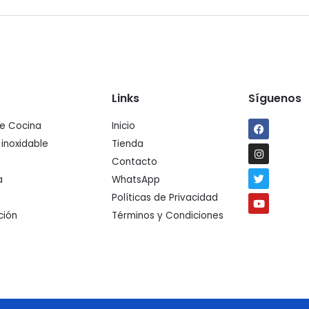
Links
Síguenos
Facebook
Instagra
Twitter
Youtube
de Cocina
Inicio
 inoxidable
Tienda
Contacto
a
WhatsApp
Políticas de Privacidad
ción
Términos y Condiciones