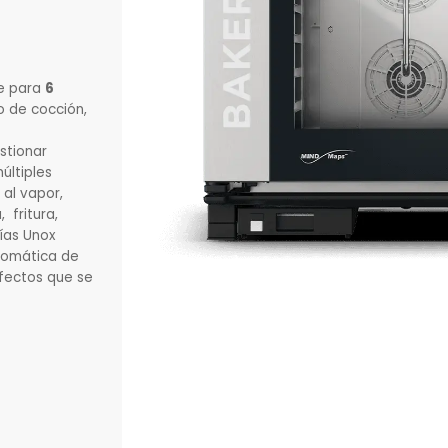
te para
6
o de cocción,
stionar
últiples
al vapor,
 fritura,
ías Unox
utomática de
fectos que se