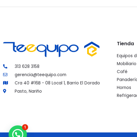
Tienda
Equipos 
Mobiliario
313 628 3158
Café
gerencia@teequipo.com
Panaderí
Cra 40 #16B - 08 Local 1, Barrio El Dorado
Hornos
Pasto, Nariño
Refrigera
1
¿Necesitas Ayuda?