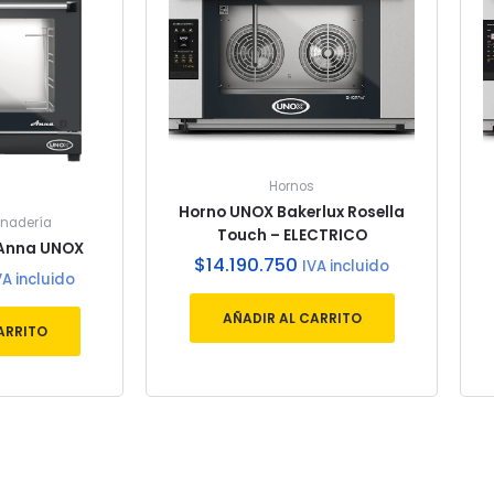
Hornos
Horno UNOX Bakerlux Rosella
anadería
Touch – ELECTRICO
 Anna UNOX
$
14.190.750
IVA incluido
VA incluido
AÑADIR AL CARRITO
ARRITO