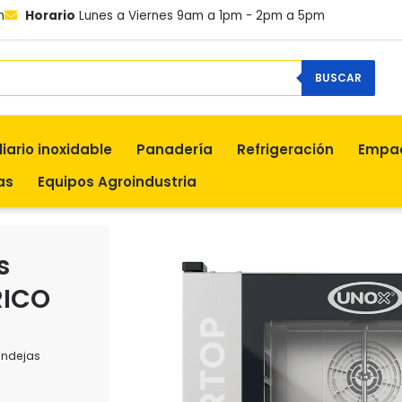
m
Horario
Lunes a Viernes 9am a 1pm - 2pm a 5pm
BUSCAR
liario inoxidable
Panadería
Refrigeración
Empa
as
Equipos Agroindustria
s
RICO
andejas