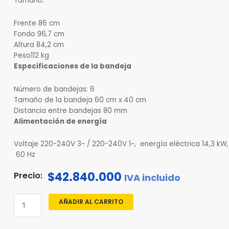
Tamaño:
Frente
86 cm
Fondo
96,7 cm
Altura
84,2 cm
Peso
112 kg
Especificaciones de la bandeja
Número de bandejas: 6
Tamaño de la bandeja 60 cm
x 40 cm
Distancia entre bandejas
80 mm
Alimentación de energía
Voltaje 220-240V 3~ / 220-240V 1~, energía
eléctrica 14,3 kW
60 Hz
$
42.840.000
Precio:
IVA incluido
Horno
AÑADIR AL CARRITO
combinado
6
bandejas