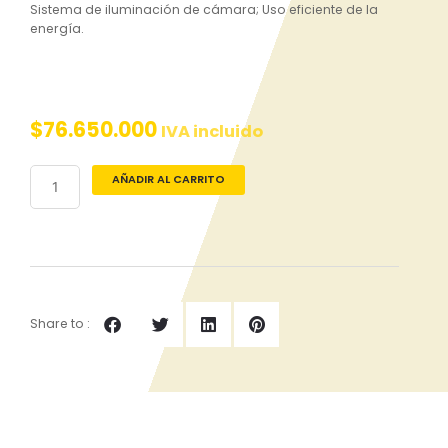
Sistema de iluminación de cámara; Uso eficiente de la
energía.
$
76.650.000
IVA incluido
Horno
AÑADIR AL CARRITO
para
panadería
a
gas
cantidad
Share to :