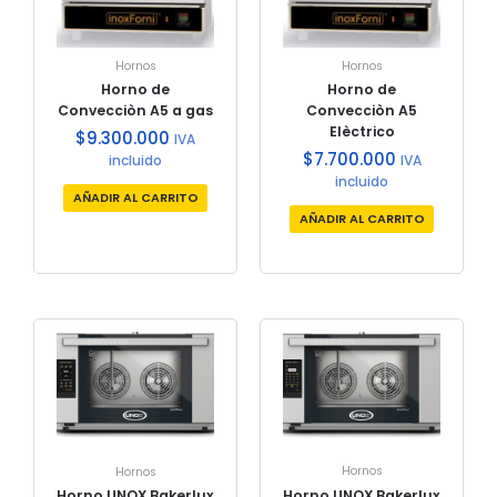
Hornos
Hornos
Horno de
Horno de
Convecciòn A5 a gas
Convecciòn A5
Elèctrico
$
9.300.000
IVA
$
7.700.000
incluido
IVA
incluido
AÑADIR AL CARRITO
AÑADIR AL CARRITO
Hornos
Hornos
Horno UNOX Bakerlux
Horno UNOX Bakerlux