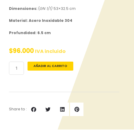
Dimensiones:
(
GN 1/1)
53×32.5 cm
Material: Acero Inoxidable 304
Profundidad: 6.5 cm
$
96.000
IVA incluido
Azafate
AÑADIR AL CARRITO
en
Acero
Inoxidable
tamaño
1/1
profundidad
6.5
Share to :
cm
cantidad